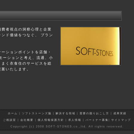
消費者視点の洞察心理と企業
ンド価値をつなぐ、 ブラン
ケーションポイントを店舗・
モーションと考え、流通、小
りまく衣食住のサービスを総
提案いたします。
ホーム
|
ソフトストーンズ脳
|
解決する領域
|
需要の掘りおこし方
|
成果実績
ご相談室
|
会社概要
|
個人情報保護方針
|
求人情報
|
パートナー募集
|
サイトマップ
Copyright (c) 2008 SOFT-STONES.co.,ltd. All rights reserved.